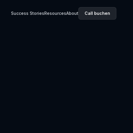
Success Stories
Resources
About
Call buchen