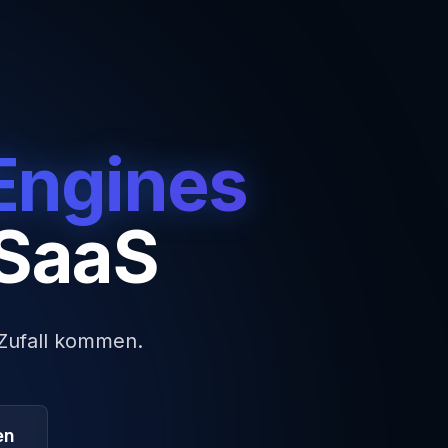
Engines
 SaaS
 Zufall kommen.
en