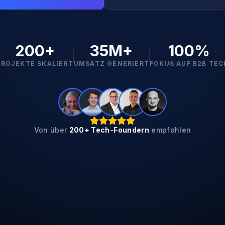
200+
35M+
100%
PROJEKTE SKALIERT
UMSATZ GENERIERT
FOKUS AUF B2B TEC
Von über
200+ Tech-Foundern
empfohlen