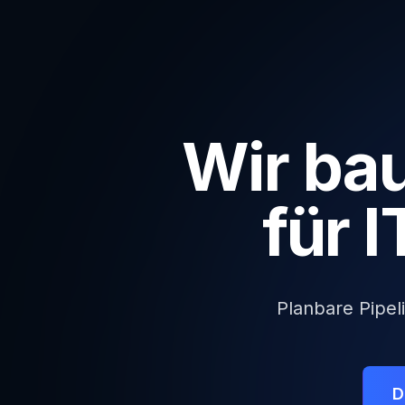
Wir ba
für 
Planbare Pipel
D