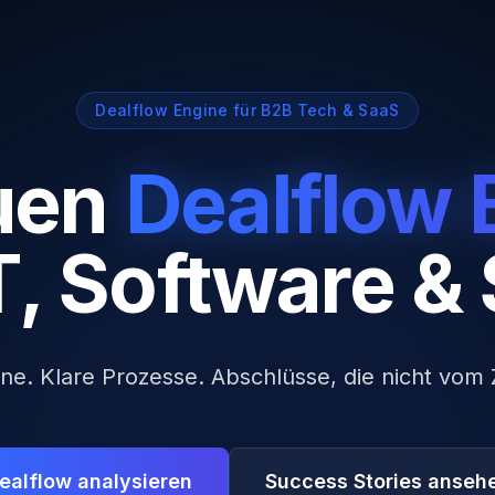
Dealflow Engine für B2B Tech & SaaS
uen
Dealflow 
IT, Software &
ine. Klare Prozesse. Abschlüsse, die nicht vom
ealflow analysieren
Success Stories anseh